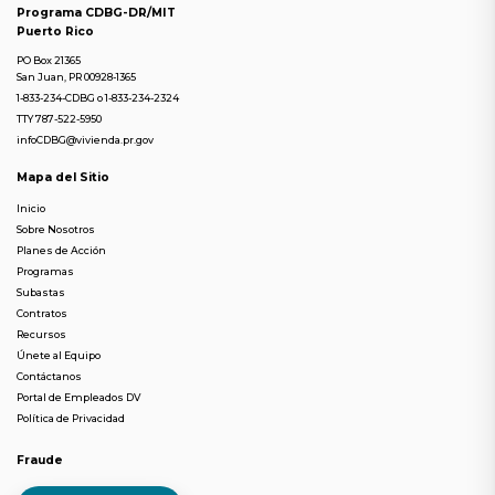
Programa CDBG-DR/MIT
Puerto Rico
PO Box 21365
San Juan, PR 00928-1365
1-833-234-CDBG
o
1-833-234-2324
TTY 787-522-5950
infoCDBG@vivienda.pr.gov
Mapa del Sitio
Inicio
Sobre Nosotros
Planes de Acción
Programas
Subastas
Contratos
Recursos
Únete al Equipo
Contáctanos
Portal de Empleados DV
Política de Privacidad
Fraude