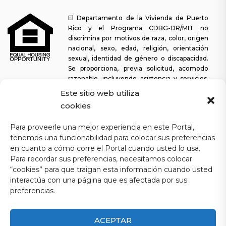
El Departamento de la Vivienda de Puerto
Rico y el Programa CDBG-DR/MIT no
discrimina por motivos de raza, color, origen
nacional, sexo, edad, religión, orientación
sexual, identidad de género o discapacidad.
Se proporciona, previa solicitud, acomodo
razonable, incluyendo asistencia y servicios,
para permitir a una persona con alguna discapacidad la misma
Este sitio web utiliza
oportunidad de participar en todos los programas y actividades. El
cookies
Departamento de la Vivienda se esfuerza continuamente por
hacer que esta plataforma web sea fácil de navegar para los
Para proveerle una mejor experiencia en este Portal,
lectores de pantalla, así como para otras funcionalidades
tenemos una funcionabilidad para colocar sus preferencias
relacionadas con la accesibilidad, además de proporcionar acceso
en cuanto a cómo corre el Portal cuando usted lo usa.
a los documentos. Para solicitar asistencia con este sitio web o
Para recordar sus preferencias, necesitamos colocar
copia de un documento específico, puede comunicarse al
1-833-
“cookies” para que traigan esta información cuando usted
234-2324
.
interactúa con una página que es afectada por sus
Última actualización: 11-03-2025
preferencias.
ACEPTAR