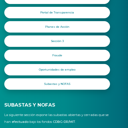
Portal de Transparencia
Planes de Acción
Sección 3
Fraude
Oportunidades de empleo
Subastas y NOFAS
SUBASTAS Y NOFAS
La siguiente sección expone las subastas abiertas y cerradas que se
han
efectuado
bajo los fondos
CDBG-DR/MIT
.