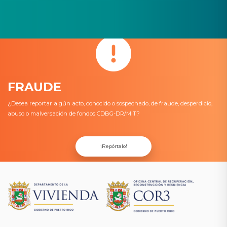
FRAUDE
¿Desea reportar algún acto, conocido o sospechado, de fraude, desperdicio,
abuso o malversación de fondos CDBG-DR/MIT?
¡Repórtalo!