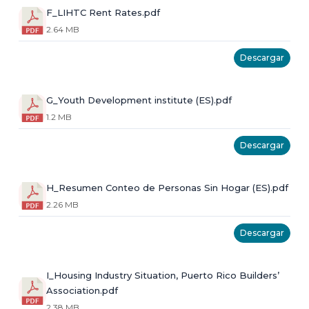
F_LIHTC Rent Rates.pdf
2.64 MB
Descargar
G_Youth Development institute (ES).pdf
1.2 MB
Descargar
H_Resumen Conteo de Personas Sin Hogar (ES).pdf
2.26 MB
Descargar
I_Housing Industry Situation, Puerto Rico Builders’
Association.pdf
2.38 MB