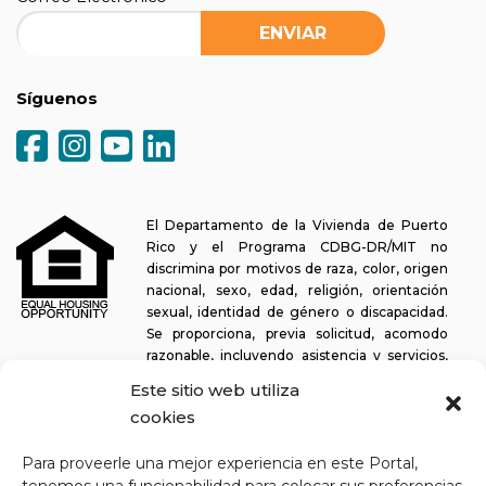
Síguenos
El Departamento de la Vivienda de Puerto
Rico y el Programa CDBG-DR/MIT no
discrimina por motivos de raza, color, origen
nacional, sexo, edad, religión, orientación
sexual, identidad de género o discapacidad.
Se proporciona, previa solicitud, acomodo
razonable, incluyendo asistencia y servicios,
para permitir a una persona con alguna discapacidad la misma
Este sitio web utiliza
oportunidad de participar en todos los programas y actividades. El
cookies
Departamento de la Vivienda se esfuerza continuamente por
hacer que esta plataforma web sea fácil de navegar para los
Para proveerle una mejor experiencia en este Portal,
lectores de pantalla, así como para otras funcionalidades
relacionadas con la accesibilidad, además de proporcionar acceso