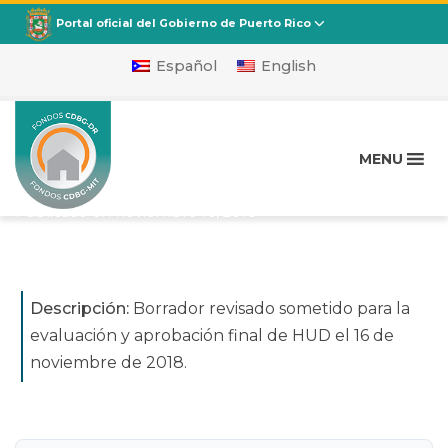
CDBG
Departamento de la Vivienda
Portal oficial del Gobierno de Puerto Rico
Español
English
1ra Enmienda al Plan de
Acción CDBG-DR
MENU
(Sustancial): Borrador
Publicado en
noviembre 16, 2018
Descripción:
Borrador revisado sometido para la
evaluación y aprobación final de HUD el 16 de
noviembre de 2018.