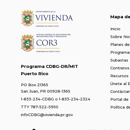
Mapa del
Inicio
Sobre No
Planes de
Programa
Subastas
Programa CDBG-DR/MIT
Contratos
Puerto Rico
Recursos
Únete al 
PO Box 21365
San Juan, PR 00928-1365
Contácta
1-833-234-CDBG
o
1-833-234-2324
Portal de
TTY 787-522-5950
Política 
infoCDBG@vivienda.pr.gov