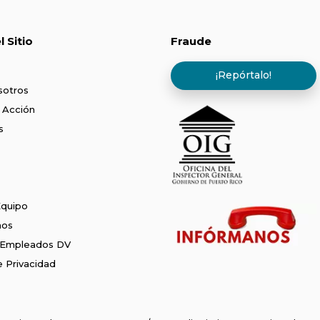
 Sitio
Fraude
¡Repórtalo!
sotros
 Acción
s
Equipo
nos
 Empleados DV
de Privacidad