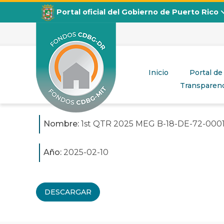
Portal oficial del Gobierno de Puerto Rico
1st QTR 2025 MEG B-18-DE-72-
Inicio
Portal de
Publicado en
febrero 10, 2025
Transparenc
CDBG
Departamento de la Vivienda
Nombre:
1st QTR 2025 MEG B-18-DE-72-000
Año:
2025-02-10
DESCARGAR