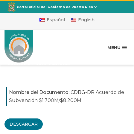
CDBG
Departamento de la Vivienda
Portal oficial del Gobierno de Puerto Rico
Español
English
CDBG-DR Acuerdo de
Subvención
MENU
$1.700M/$8.200M
Publicado en
febrero 28, 2020
Nombre del Documento:
CDBG-DR Acuerdo de
Subvención $1.700M/$8.200M
DESCARGAR