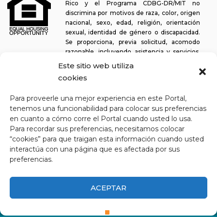
Rico y el Programa CDBG-DR/MIT no
discrimina por motivos de raza, color, origen
nacional, sexo, edad, religión, orientación
sexual, identidad de género o discapacidad.
Se proporciona, previa solicitud, acomodo
razonable, incluyendo asistencia y servicios,
para permitir a una persona con alguna discapacidad la misma
Este sitio web utiliza
oportunidad de participar en todos los programas y actividades. El
cookies
Departamento de la Vivienda se esfuerza continuamente por
hacer que esta plataforma web sea fácil de navegar para los
Para proveerle una mejor experiencia en este Portal,
lectores de pantalla, así como para otras funcionalidades
tenemos una funcionabilidad para colocar sus preferencias
relacionadas con la accesibilidad, además de proporcionar acceso
en cuanto a cómo corre el Portal cuando usted lo usa.
a los documentos. Para solicitar asistencia con este sitio web o
Para recordar sus preferencias, necesitamos colocar
copia de un documento específico, puede comunicarse al
1-833-
“cookies” para que traigan esta información cuando usted
234-2324
.
interactúa con una página que es afectada por sus
Última actualización: 11-03-2025
preferencias.
ACEPTAR
CDBG-DR/MIT Departamento de la Vivienda