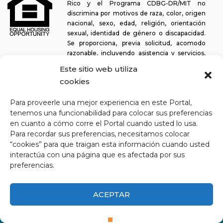
Rico y el Programa CDBG-DR/MIT no
discrimina por motivos de raza, color, origen
nacional, sexo, edad, religión, orientación
sexual, identidad de género o discapacidad.
Se proporciona, previa solicitud, acomodo
razonable, incluyendo asistencia y servicios,
para permitir a una persona con alguna discapacidad la misma
Este sitio web utiliza
oportunidad de participar en todos los programas y actividades. El
cookies
Departamento de la Vivienda se esfuerza continuamente por
hacer que esta plataforma web sea fácil de navegar para los
Para proveerle una mejor experiencia en este Portal,
lectores de pantalla, así como para otras funcionalidades
tenemos una funcionabilidad para colocar sus preferencias
relacionadas con la accesibilidad, además de proporcionar acceso
en cuanto a cómo corre el Portal cuando usted lo usa.
a los documentos. Para solicitar asistencia con este sitio web o
copia de un documento específico, puede comunicarse al
1-833-
Para recordar sus preferencias, necesitamos colocar
234-2324
.
“cookies” para que traigan esta información cuando usted
interactúa con una página que es afectada por sus
Última actualización: 11-03-2025
preferencias.
ACEPTAR
CDBG-DR/MIT Departamento de la Vivienda