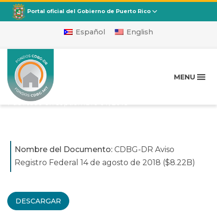
CDBG
Departamento de la Vivienda
Portal oficial del Gobierno de Puerto Rico
Español
English
CDBG-DR Aviso Registro
Federal 14 de agosto de
MENU
2018 ($8.22B)
Publicado en
septiembre 07, 2018
Nombre del Documento:
CDBG-DR Aviso
Registro Federal 14 de agosto de 2018 ($8.22B)
DESCARGAR