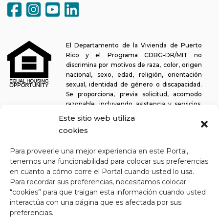
El Departamento de la Vivienda de Puerto
Rico y el Programa CDBG-DR/MIT no
discrimina por motivos de raza, color, origen
nacional, sexo, edad, religión, orientación
sexual, identidad de género o discapacidad.
Se proporciona, previa solicitud, acomodo
razonable, incluyendo asistencia y servicios,
para permitir a una persona con alguna discapacidad la misma
Este sitio web utiliza
oportunidad de participar en todos los programas y actividades. El
cookies
Departamento de la Vivienda se esfuerza continuamente por
hacer que esta plataforma web sea fácil de navegar para los
Para proveerle una mejor experiencia en este Portal,
lectores de pantalla, así como para otras funcionalidades
tenemos una funcionabilidad para colocar sus preferencias
relacionadas con la accesibilidad, además de proporcionar acceso
en cuanto a cómo corre el Portal cuando usted lo usa.
a los documentos. Para solicitar asistencia con este sitio web o
Para recordar sus preferencias, necesitamos colocar
copia de un documento específico, puede comunicarse al
1-833-
“cookies” para que traigan esta información cuando usted
234-2324
.
interactúa con una página que es afectada por sus
Última actualización: 11-03-2025
preferencias.