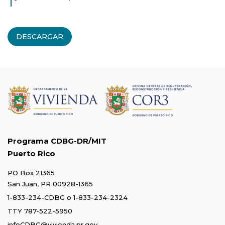
DESCARGAR
Programa CDBG-DR/MIT
Puerto Rico
PO Box 21365
San Juan, PR 00928-1365
1-833-234-CDBG
o
1-833-234-2324
TTY 787-522-5950
infoCDBG@vivienda.pr.gov