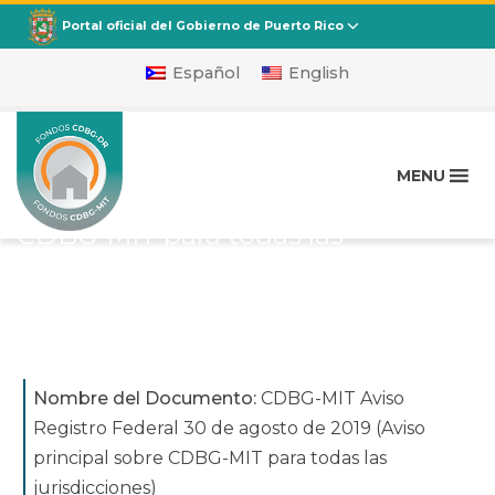
CDBG
Departamento de la Vivienda
Portal oficial del Gobierno de Puerto Rico
Español
English
CDBG-MIT Aviso Registro
Federal 30 de agosto de
MENU
2019 (Aviso principal sobre
CDBG-MIT para todas las
jurisdicciones)
Publicado en
marzo 19, 2020
Nombre del Documento:
CDBG-MIT Aviso
Registro Federal 30 de agosto de 2019 (Aviso
principal sobre CDBG-MIT para todas las
jurisdicciones)