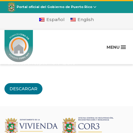
CDBG
Departamento de la Vivienda
Portal oficial del Gobierno de Puerto Rico
Español
English
DRGR MIT Action Plan 4 –
Reviewed and Approved
MENU
09-06-2024
Publicado en
septiembre 12, 2024
DESCARGAR