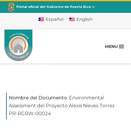
CDBG
Departamento de la Vivienda
Portal oficial del Gobierno de Puerto Rico
Español
English
Environmental
Assessment del Proyecto
MENU
Alexis Nieves Torres PR-
RGRW-00024
Publicado en
mayo 31, 2023
Nombre del Documento:
Environmental
Assessment del Proyecto Alexis Nieves Torres
PR-RGRW-00024