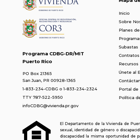
Mapa del
Inicio
Sobre No
Planes de
Programa
Subastas
Programa CDBG-DR/MIT
Contratos
Puerto Rico
Recursos
Únete al 
PO Box 21365
San Juan, PR 00928-1365
Contácta
1-833-234-CDBG
o
1-833-234-2324
Portal de
TTY 787-522-5950
Política 
infoCDBG@vivienda.pr.gov
El Departamento de la Vivienda de Puert
sexual, identidad de género o discapacida
discapacidad la misma oportunidad de p