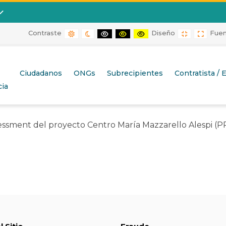
Contraste
Diseño
Fue
CONTRASTE POR DEFECTO
CONTRASTE DE NOCHE
CONTRASTE BLANCO Y NEGRO
CONTRASTE NEGRO Y AMARIL
CONTRASTE AMARILLO 
DISEÑO FIJ
DISEÑ
proyecto Centro María Mazzarello Ale
Ciudadanos
ONGs
Subrecipientes
Contratista /
ia
ssment del proyecto Centro María Mazzarello Alespi (