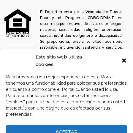
El Departamento de la Vivienda de Puerto
Rico y el Programa CDBG-DR/MIT no
discrimina por motivos de raza, color, origen
nacional, sexo, edad, religión, orientación
sexual, identidad de género o discapacidad.
Se proporciona, previa solicitud, acomodo
razonable, incluyendo asistencia y servicios,
para permitir a una persona con alguna discapacidad la misma
Este sitio web utiliza
oportunidad de participar en todos los programas y actividades. El
cookies
Departamento de la Vivienda se esfuerza continuamente por
hacer que esta plataforma web sea fácil de navegar para los
Para proveerle una mejor experiencia en este Portal,
lectores de pantalla, así como para otras funcionalidades
tenemos una funcionabilidad para colocar sus preferencias
relacionadas con la accesibilidad, además de proporcionar acceso
en cuanto a cómo corre el Portal cuando usted lo usa.
a los documentos. Para solicitar asistencia con este sitio web o
copia de un documento específico, puede comunicarse al
1-833-
Para recordar sus preferencias, necesitamos colocar
234-2324
.
“cookies” para que traigan esta información cuando usted
interactúa con una página que es afectada por sus
Última actualización: 11-03-2025
preferencias.
ACEPTAR