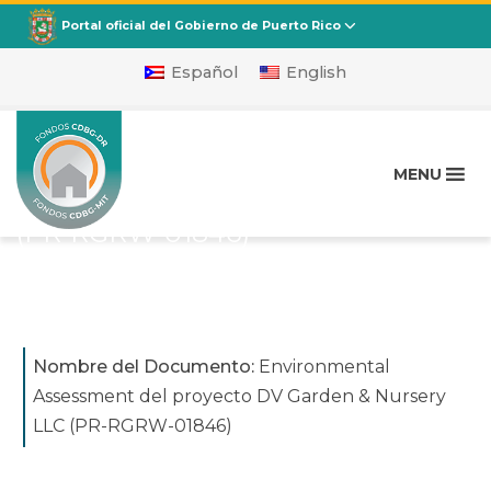
CDBG
Departamento de la Vivienda
Portal oficial del Gobierno de Puerto Rico
Español
English
Environmental
Assessment del proyecto
MENU
DV Garden & Nursery LLC
(PR-RGRW-01846)
Publicado en
septiembre 17, 2024
Nombre del Documento:
Environmental
Assessment del proyecto DV Garden & Nursery
LLC (PR-RGRW-01846)