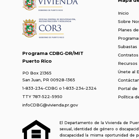
Mapa del
Inicio
Sobre No
Planes de
Programa
Subastas
Programa CDBG-DR/MIT
Contratos
Puerto Rico
Recursos
Únete al 
PO Box 21365
San Juan, PR 00928-1365
Contácta
1-833-234-CDBG
o
1-833-234-2324
Portal de
TTY 787-522-5950
Política 
infoCDBG@vivienda.pr.gov
El Departamento de la Vivienda de Puert
sexual, identidad de género o discapacida
discapacidad la misma oportunidad de p