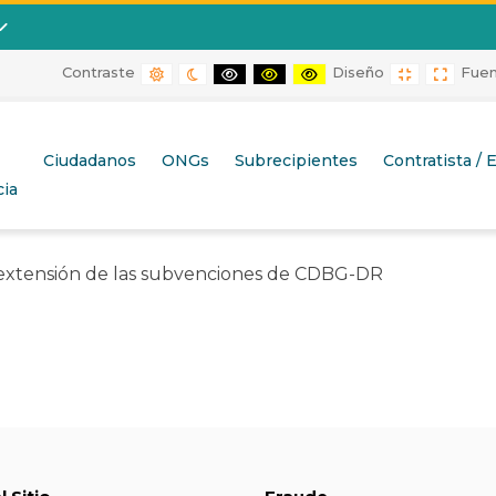
Contraste
Diseño
Fue
CONTRASTE POR DEFECTO
CONTRASTE DE NOCHE
CONTRASTE BLANCO Y NEGRO
CONTRASTE NEGRO Y AMARIL
CONTRASTE AMARILLO 
DISEÑO FIJ
DISEÑ
e las subvenciones de CDBG-DR
Ciudadanos
ONGs
Subrecipientes
Contratista /
ia
extensión de las subvenciones de CDBG-DR