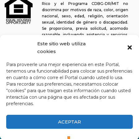
Rico y el Programa CDBG-DR/MIT no
discrimina por motivos de raza, color, origen
nacional, sexo, edad, religión, orientación
sexual, identidad de género o discapacidad.
Se proporciona, previa solicitud, acomodo
razonable, incluyendo asistencia y servicios,
para permitir a una persona con alguna discapacidad la misma
Este sitio web utiliza
oportunidad de participar en todos los programas y actividades. El
cookies
Departamento de la Vivienda se esfuerza continuamente por
hacer que esta plataforma web sea fácil de navegar para los
Para proveerle una mejor experiencia en este Portal,
lectores de pantalla, así como para otras funcionalidades
tenemos una funcionabilidad para colocar sus preferencias
relacionadas con la accesibilidad, además de proporcionar acceso
en cuanto a cómo corre el Portal cuando usted lo usa.
a los documentos. Para solicitar asistencia con este sitio web o
Para recordar sus preferencias, necesitamos colocar
copia de un documento específico, puede comunicarse al
1-833-
“cookies” para que traigan esta información cuando usted
234-2324
.
interactúa con una página que es afectada por sus
Última actualización: 11-03-2025
preferencias.
ACEPTAR
CDBG-DR/MIT Departamento de la Vivienda