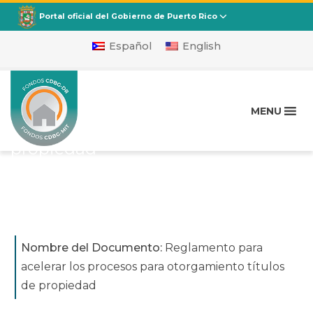
CDBG
Departamento de la Vivienda
Portal oficial del Gobierno de Puerto Rico
Español
English
Reglamento para acelerar
los procesos para
MENU
otorgamiento títulos de
propiedad
Nombre del Documento:
Reglamento para
acelerar los procesos para otorgamiento títulos
de propiedad