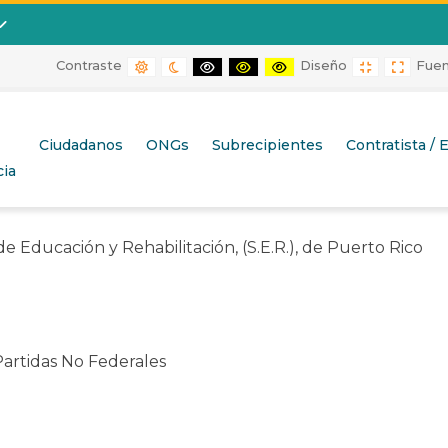
Contraste
Diseño
Fue
CONTRASTE POR DEFECTO
CONTRASTE DE NOCHE
CONTRASTE BLANCO Y NEGRO
CONTRASTE NEGRO Y AMARIL
CONTRASTE AMARILLO 
DISEÑO FIJ
DISEÑ
tación, (S.E.R.), de Puerto Rico
Ciudadanos
ONGs
Subrecipientes
Contratista /
ia
e Educación y Rehabilitación, (S.E.R.), de Puerto Rico
artidas No Federales