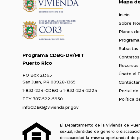
Mapa del
Inicio
Sobre No
Planes de
Programa
Subastas
Programa CDBG-DR/MIT
Contratos
Puerto Rico
Recursos
Únete al 
PO Box 21365
San Juan, PR 00928-1365
Contácta
1-833-234-CDBG
o
1-833-234-2324
Portal de
TTY 787-522-5950
Política 
infoCDBG@vivienda.pr.gov
El Departamento de la Vivienda de Puert
sexual, identidad de género o discapacida
discapacidad la misma oportunidad de p