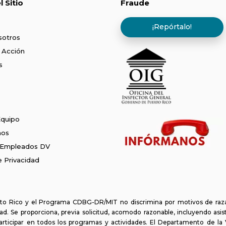
 Sitio
Fraude
¡Repórtalo!
sotros
 Acción
s
Equipo
nos
 Empleados DV
de Privacidad
o Rico y el Programa CDBG-DR/MIT no discrimina por motivos de raza, c
d. Se proporciona, previa solicitud, acomodo razonable, incluyendo asis
articipar en todos los programas y actividades. El Departamento de l