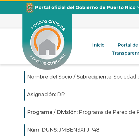
Portal oficial del Gobierno de Puerto Rico
Sociedad de Educación y Rehabili
Inicio
Portal de
Publicado en
junio 25, 2025
Transparenc
CDBG
Departamento de la Vivienda
Nombre del Socio / Subrecipiente:
Sociedad d
Asignación:
DR
Programa / División:
Programa de Pareo de P
Núm. DUNS:
JMBEN3XFJP48