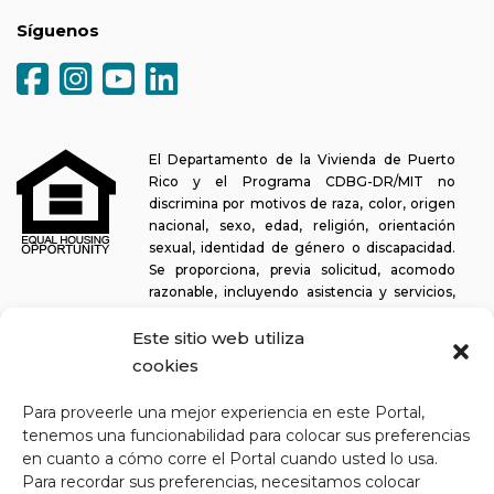
Síguenos
El Departamento de la Vivienda de Puerto
Rico y el Programa CDBG-DR/MIT no
discrimina por motivos de raza, color, origen
nacional, sexo, edad, religión, orientación
sexual, identidad de género o discapacidad.
Se proporciona, previa solicitud, acomodo
razonable, incluyendo asistencia y servicios,
para permitir a una persona con alguna discapacidad la misma
Este sitio web utiliza
oportunidad de participar en todos los programas y actividades. El
Departamento de la Vivienda se esfuerza continuamente por
cookies
hacer que esta plataforma web sea fácil de navegar para los
lectores de pantalla, así como para otras funcionalidades
Para proveerle una mejor experiencia en este Portal,
relacionadas con la accesibilidad, además de proporcionar acceso
tenemos una funcionabilidad para colocar sus preferencias
a los documentos. Para solicitar asistencia con este sitio web o
en cuanto a cómo corre el Portal cuando usted lo usa.
copia de un documento específico, puede comunicarse al
1-833-
Para recordar sus preferencias, necesitamos colocar
234-2324
.