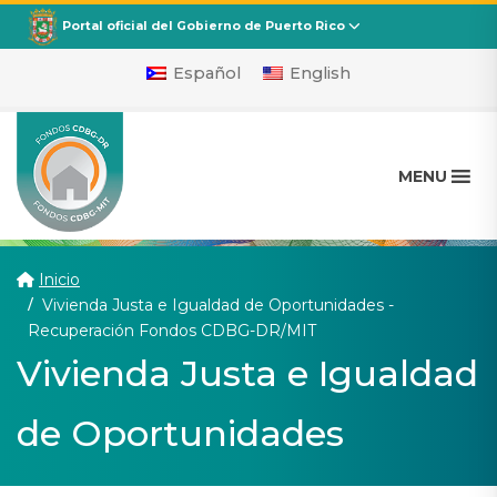
CDBG
Departamento de la Vivienda
Portal oficial del Gobierno de Puerto Rico
Español
English
MENU
Inicio
Vivienda Justa e Igualdad de Oportunidades -
(current)
Recuperación Fondos CDBG-DR/MIT
Vivienda Justa e Igualdad
de Oportunidades