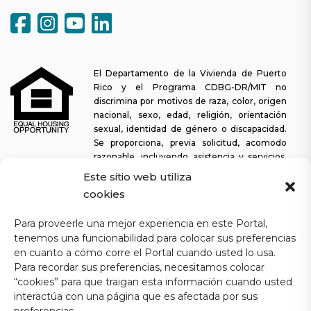
El Departamento de la Vivienda de Puerto
Rico y el Programa CDBG-DR/MIT no
discrimina por motivos de raza, color, origen
nacional, sexo, edad, religión, orientación
sexual, identidad de género o discapacidad.
Se proporciona, previa solicitud, acomodo
razonable, incluyendo asistencia y servicios,
para permitir a una persona con alguna discapacidad la misma
Este sitio web utiliza
oportunidad de participar en todos los programas y actividades. El
cookies
Departamento de la Vivienda se esfuerza continuamente por
hacer que esta plataforma web sea fácil de navegar para los
Para proveerle una mejor experiencia en este Portal,
lectores de pantalla, así como para otras funcionalidades
tenemos una funcionabilidad para colocar sus preferencias
relacionadas con la accesibilidad, además de proporcionar acceso
en cuanto a cómo corre el Portal cuando usted lo usa.
a los documentos. Para solicitar asistencia con este sitio web o
Para recordar sus preferencias, necesitamos colocar
copia de un documento específico, puede comunicarse al
1-833-
“cookies” para que traigan esta información cuando usted
234-2324
.
interactúa con una página que es afectada por sus
Última actualización: 11-03-2025