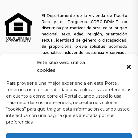
El Departamento de la Vivienda de Puerto
Rico y el Programa CDBG-DR/MIT no
discrimina por motivos de raza, color, origen
nacional, sexo, edad, religión, orientación
sexual, identidad de género o discapacidad.
Se proporciona, previa solicitud, acomodo
razonable, incluyendo asistencia y servicios,
para permitir a una persona con alguna discapacidad la misma
Este sitio web utiliza
oportunidad de participar en todos los programas y actividades. El
cookies
Departamento de la Vivienda se esfuerza continuamente por
hacer que esta plataforma web sea fácil de navegar para los
Para proveerle una mejor experiencia en este Portal,
lectores de pantalla, así como para otras funcionalidades
tenemos una funcionabilidad para colocar sus preferencias
relacionadas con la accesibilidad, además de proporcionar acceso
en cuanto a cómo corre el Portal cuando usted lo usa.
a los documentos. Para solicitar asistencia con este sitio web o
copia de un documento específico, puede comunicarse al
1-833-
Para recordar sus preferencias, necesitamos colocar
234-2324
.
“cookies” para que traigan esta información cuando usted
interactúa con una página que es afectada por sus
Última actualización: 11-03-2025
preferencias.