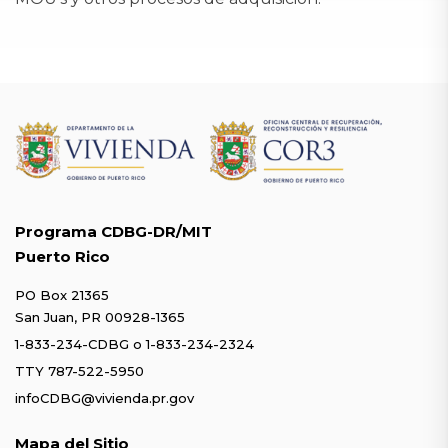
Programa CDBG-DR/MIT
Puerto Rico
PO Box 21365
San Juan, PR 00928-1365
1-833-234-CDBG
o
1-833-234-2324
TTY 787-522-5950
infoCDBG@vivienda.pr.gov
Mapa del Sitio