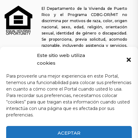
El Departamento de la Vivienda de Puerto
Rico y el Programa CDBG-DR/MIT no
discrimina por motivos de raza, color, origen
nacional, sexo, edad, religión, orientación
sexual, identidad de género o discapacidad.
Se proporciona, previa solicitud, acomodo
razonable, incluyendo asistencia y servicios,
para permitir a una persona con alguna discapacidad la misma
Este sitio web utiliza
oportunidad de participar en todos los programas y actividades. El
cookies
Departamento de la Vivienda se esfuerza continuamente por
hacer que esta plataforma web sea fácil de navegar para los
Para proveerle una mejor experiencia en este Portal,
lectores de pantalla, así como para otras funcionalidades
tenemos una funcionabilidad para colocar sus preferencias
relacionadas con la accesibilidad, además de proporcionar acceso
en cuanto a cómo corre el Portal cuando usted lo usa.
a los documentos. Para solicitar asistencia con este sitio web o
copia de un documento específico, puede comunicarse al
1-833-
Para recordar sus preferencias, necesitamos colocar
234-2324
.
“cookies” para que traigan esta información cuando usted
interactúa con una página que es afectada por sus
Última actualización: 11-03-2025
preferencias.
ACEPTAR