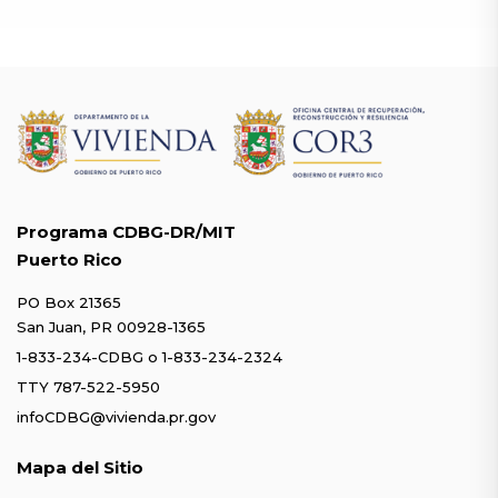
Programa CDBG-DR/MIT
Puerto Rico
PO Box 21365
San Juan, PR 00928-1365
1-833-234-CDBG
o
1-833-234-2324
TTY 787-522-5950
infoCDBG@vivienda.pr.gov
Mapa del Sitio