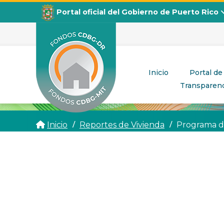
Portal oficial del Gobierno de Puerto Rico
Inicio
Portal de
Transparenc
CDBG
Departamento de la Vivienda
Inicio
Reportes de Vivienda
Programa d