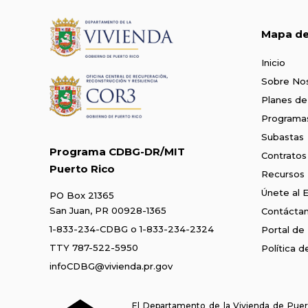
Mapa del
Inicio
Sobre No
Planes de
Programa
Subastas
Programa CDBG-DR/MIT
Contratos
Puerto Rico
Recursos
Únete al 
PO Box 21365
San Juan, PR 00928-1365
Contácta
1-833-234-CDBG
o
1-833-234-2324
Portal de
TTY 787-522-5950
Política 
infoCDBG@vivienda.pr.gov
El Departamento de la Vivienda de Puert