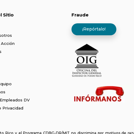
 Sitio
Fraude
¡Repórtalo!
sotros
 Acción
s
Equipo
nos
 Empleados DV
de Privacidad
o Rico y el Programa CDBG-DR/MIT no discrimina por motivos de raza, c