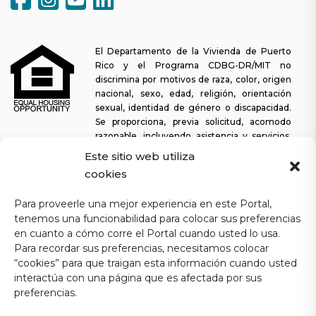
El Departamento de la Vivienda de Puerto
Rico y el Programa CDBG-DR/MIT no
discrimina por motivos de raza, color, origen
nacional, sexo, edad, religión, orientación
sexual, identidad de género o discapacidad.
Se proporciona, previa solicitud, acomodo
razonable, incluyendo asistencia y servicios,
para permitir a una persona con alguna discapacidad la misma
Este sitio web utiliza
oportunidad de participar en todos los programas y actividades. El
cookies
Departamento de la Vivienda se esfuerza continuamente por
hacer que esta plataforma web sea fácil de navegar para los
Para proveerle una mejor experiencia en este Portal,
lectores de pantalla, así como para otras funcionalidades
tenemos una funcionabilidad para colocar sus preferencias
relacionadas con la accesibilidad, además de proporcionar acceso
en cuanto a cómo corre el Portal cuando usted lo usa.
a los documentos. Para solicitar asistencia con este sitio web o
Para recordar sus preferencias, necesitamos colocar
copia de un documento específico, puede comunicarse al
1-833-
“cookies” para que traigan esta información cuando usted
234-2324
.
interactúa con una página que es afectada por sus
Última actualización: 11-03-2025
preferencias.