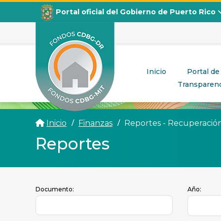
Portal oficial del Gobierno de Puerto Rico
Inicio
Portal de
Transparenc
CDBG
Departamento de la Vivienda
Inicio
Finanzas
Reportes - Recuperaci
Reportes
Documento:
Año: