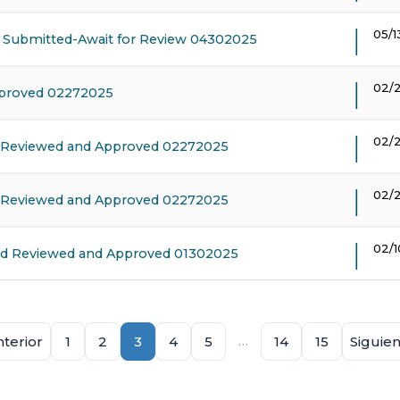
05/1
Submitted-Await for Review 04302025
02/
pproved 02272025
02/
 Reviewed and Approved 02272025
02/
 Reviewed and Approved 02272025
02/
d Reviewed and Approved 01302025
…
terior
1
2
3
4
5
14
15
Siguie