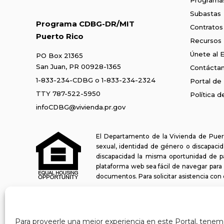
Subastas
Programa CDBG-DR/MIT
Contratos
Puerto Rico
Recursos
Únete al 
PO Box 21365
San Juan, PR 00928-1365
Contácta
1-833-234-CDBG
o
1-833-234-2324
Portal de
TTY 787-522-5950
Política 
infoCDBG@vivienda.pr.gov
El Departamento de la Vivienda de Puert
sexual, identidad de género o discapacida
discapacidad la misma oportunidad de p
plataforma web sea fácil de navegar para 
documentos. Para solicitar asistencia co
Última actualización: 11-03-2025
Para proveerle una mejor experiencia en este Portal, tenemo