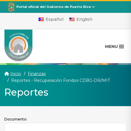
CDBG
Departamento de la Vivienda
Portal oficial del Gobierno de Puerto Rico
Español
English
MENU
Inicio
Finanzas
(current)
Reportes - Recuperación Fondos CDBG-DR/MIT
Reportes
Documento: